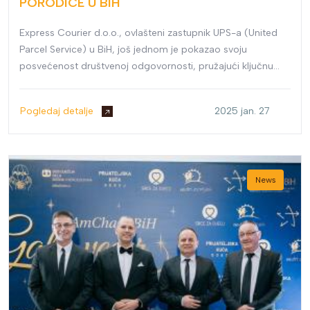
PORODICE U BIH
Express Courier d.o.o., ovlašteni zastupnik UPS-a (United
Parcel Service) u BiH, još jednom je pokazao svoju
posvećenost društvenoj odgovornosti, pružajući ključnu
podršku u dostavi opreme za pomoć stanovništvu koje je
pogođeno nedavnim poplavama u opštinama Konjic i
Pogledaj detalje
2025 jan. 27
Jablanica.
News