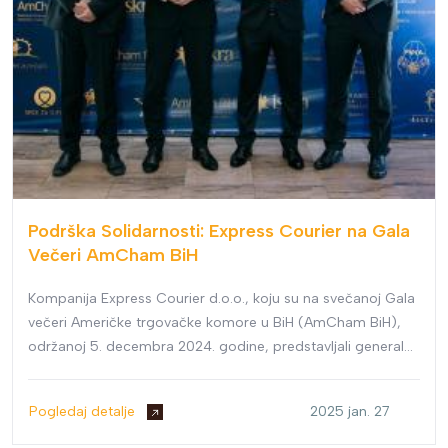
Podrška Solidarnosti: Express Courier na Gala
Večeri AmCham BiH
Kompanija Express Courier d.o.o., koju su na svečanoj Gala
večeri Američke trgovačke komore u BiH (AmCham BiH),
održanoj 5. decembra 2024. godine, predstavljali generalni
direktor Mirza Bavčić kao i izvršni direktor Nihad Gračić, s
ponosom je učestvovala kao jedan od sponzora ovog
Pogledaj detalje
2025 jan. 27
značajnog događaja.