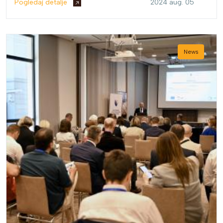
Pogledaj detalje
2024 aug. 05
Bosni i Hercegovini (AmCham BiH).
News