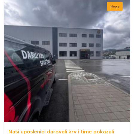
News
Naši uposlenici darovali krv i time pokazali