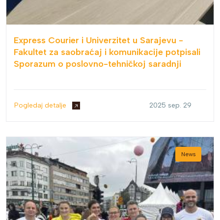
Express Courier i Univerzitet u Sarajevu -
Fakultet za saobraćaj i komunikacije potpisali
Sporazum o poslovno-tehničkoj saradnji
Pogledaj detalje
2025 sep. 29
News