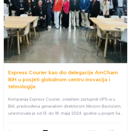
Express Courier kao dio delegacije AmCham
BiH u posjeti globalnom centru inovacija i
tehnologije
Kompanija Express Courier, ovlašteni zastupnik UPS-a u
BiH, predvođena generalnim direktorom Mirzom Bavčićem,
učestvovala je od 13. do 18. maja 2024. godine u posjeti San
Franciscu i Silicijskoj dolini kao dio poslovne delegacije
organizovane od strane Američke privredne komore u