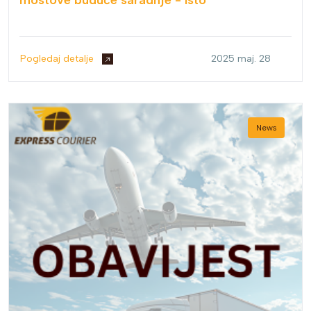
mostove buduće saradnje - isto
Pogledaj detalje
2025 maj. 28
News