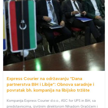
Express Courier na održavanju “Dana
partnerstva BiH i Libije”: Obnova saradnje i
povratak bh. kompanija na libijsko tržište
Kompanija Express Courier d.o.o., ASC for UPS in BiH, sa
predstavnicima, izvršnim direktorom Nihadom Gračićem i