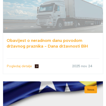
Obavijest o neradnom danu povodom
državnog praznika - Dana državnosti BiH
Pogledaj detalje
2025 nov. 24
News