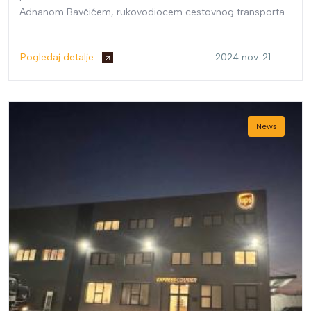
Adnanom Bavčićem, rukovodiocem cestovnog transporta,
učestvovala je 21. maja 2024. godine na događaju pod
nazivom "Dan partnerstva Bosne i Hercegovine i Libije", u
Pogledaj detalje
2024 nov. 21
organizaciji Vanjskotrgovinske komore BiH.
News