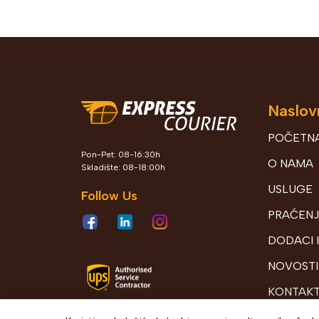
Naslov
POČETN
Pon-Pet: 08-16:30h
O NAMA
Skladište: 08-18:00h
USLUGE
Follow Us
PRAĆENJ
DODACI 
NOVOSTI
KONTAK
POLITIKA