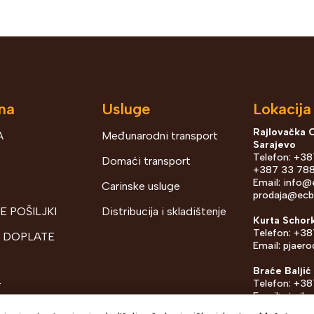
na
Usluge
Lokacija
Rajlovačka 
A
Međunarodni transport
Sarajevo
Telefon: +3
Domaći transport
+387 33 788
Email:
info@
Carinske usluge
prodaja@ecb
E POŠILJKI
Distribucija i skladištenje
Kurta Schor
Telefon: +38
I DOPLATE
Email:
pjaer
Braće Baljić
Telefon: +38
T
Email:
pjrajl
 PRIVATNOSTI