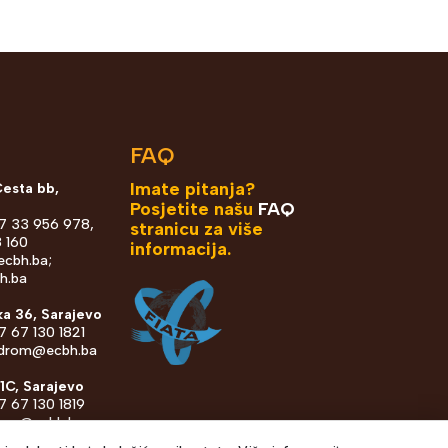
FAQ
Imate pitanja?
Cesta bb,
Posjetite našu
FAQ
87 33 956 978,
stranicu za više
 160
informacija.
ecbh.ba
;
h.ba
ka 36, Sarajevo
7 67 130 1821
odrom@ecbh.ba
 1C, Sarajevo
7 67 130 1819
ovac@ecbh.ba