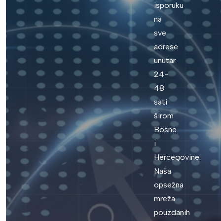
isporuku
na
sve
adrese
unutar
24-
48
sati
širom
Bosne
i
Hercegovine.
Naša
opsežna
mreža
pouzdanih