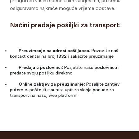
prilagođen vašim specifičnim zahtjevima, pri čemu
osiguravamo najkraće moguće vrijeme dostave.
Načini predaje pošiljki za transport:
Preuzimanje na adresi pošiljaoca:
Pozovite naš
kontakt centar na broj
1332
i zakažite preuzimanje.
Predaja u poslovnici:
Posjetite našu poslovnicu i
predate svoju pošiljku direktno.
Online zahtjev za preuzimanje:
Pošaljite zahtjev
putem e-pošte ili ispunite upit za slanje ponude za
transport na našoj web platformi.