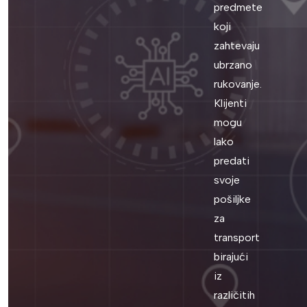
predmete
koji
zahtevaju
ubrzano
rukovanje.
Klijenti
mogu
lako
predati
svoje
pošiljke
za
transport
birajući
iz
različitih