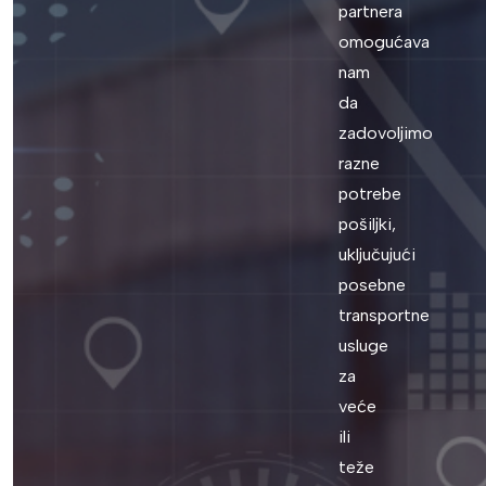
partnera
omogućava
nam
da
zadovoljimo
razne
potrebe
pošiljki,
uključujući
posebne
transportne
usluge
za
veće
ili
teže