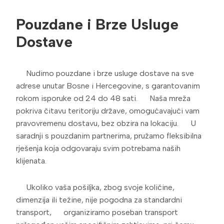
Pouzdane i Brze Usluge
Dostave
Nudimo pouzdane i brze usluge dostave na sve
adrese unutar Bosne i Hercegovine, s garantovanim
rokom isporuke od 24 do 48 sati. Naša mreža
pokriva čitavu teritoriju države, omogućavajući vam
pravovremenu dostavu, bez obzira na lokaciju. U
saradnji s pouzdanim partnerima, pružamo fleksibilna
rješenja koja odgovaraju svim potrebama naših
klijenata.
Ukoliko vaša pošiljka, zbog svoje količine,
dimenzija ili težine, nije pogodna za standardni
transport, organiziramo poseban transport