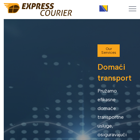
Our
Services
Domaći
transport
Pružamo
efikasne
domaće
transportne
usluge,
osiguravajući