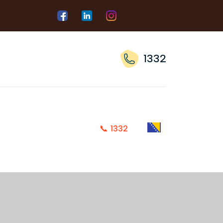
1332
📞
1332