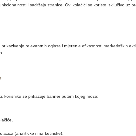
unkcionalnosti i sadržaja stranice. Ovi kolačići se koriste isključivo uz 
 prikazivanje relevantnih oglasa i mjerenje efikasnosti marketinških aktiv
a.
a
ci, korisniku se prikazuje banner putem kojeg može:
lačiće,
lačića (analitičke i marketinške).