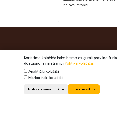
na ovoj stranici.
Naslov
Koristimo kolačiće kako bismo osigurali pravilno funkc
dostupno je na stranici
Politika kolačića
.
POČETN
Pon-Pet: 08-16:30h
Analitički kolačići
O NAMA
Skladište: 08-18:00h
Marketinški kolačići
USLUGE
Follow Us
Prihvati samo nužne
Spremi izbor
PRAĆENJ
DODACI 
NOVOSTI