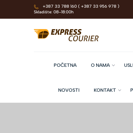
+387 33 788 160
( +387 33 956 978 )
Skladište: 08-18:00h
POČETNA
O NAMA
US
NOVOSTI
KONTAKT
P