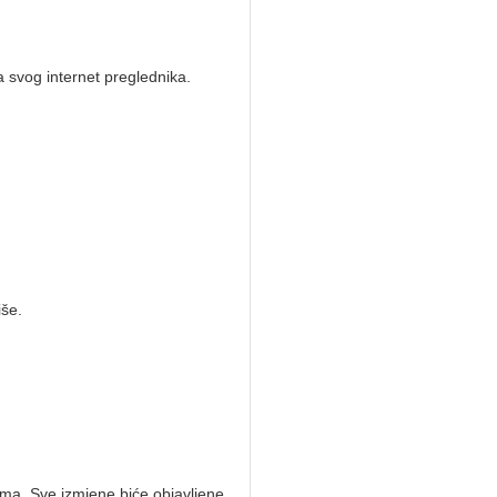
a svog internet preglednika.
iše.
ma. Sve izmjene biće objavljene