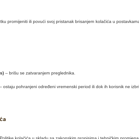
tku promijeniti ili povući svoj pristanak brisanjem kolačića u postavkam
s)
– brišu se zatvaranjem preglednika.
– ostaju pohranjeni određeni vremenski period ili dok ih korisnik ne izbr
ića
litike kolačića u skladu sa zakonskim propisima i tehničkim promjena