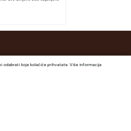
FAQ
i odabrati koje kolačiće prihvatate. Više informacija
Imate pitanja?
Cesta bb,
Posjetite našu
FAQ
87 33 956 978,
stranicu za više
 160
informacija.
ecbh.ba
;
h.ba
ka 36, Sarajevo
7 67 130 1821
odrom@ecbh.ba
 1C, Sarajevo