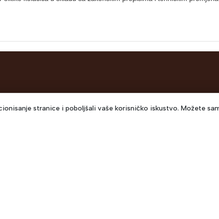
na
Usluge
Lokacija
ionisanje stranice i poboljšali vaše korisničko iskustvo. Možete sam
Rajlovačka 
A
Međunarodni transport
Sarajevo
Telefon: +3
Domaći transport
+387 33 788
Email:
info@
Carinske usluge
prodaja@ecb
E POŠILJKI
Distribucija i skladištenje
Kurta Schor
Telefon: +38
I DOPLATE
Email:
pjaer
Braće Baljić