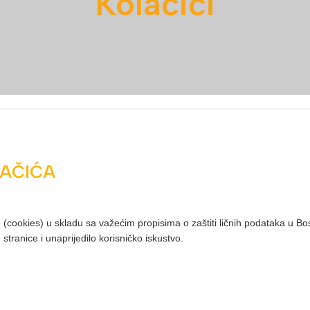
Kolačići
LAČIĆA
 (cookies) u skladu sa važećim propisima o zaštiti ličnih podataka u Bos
stranice i unaprijedilo korisničko iskustvo.