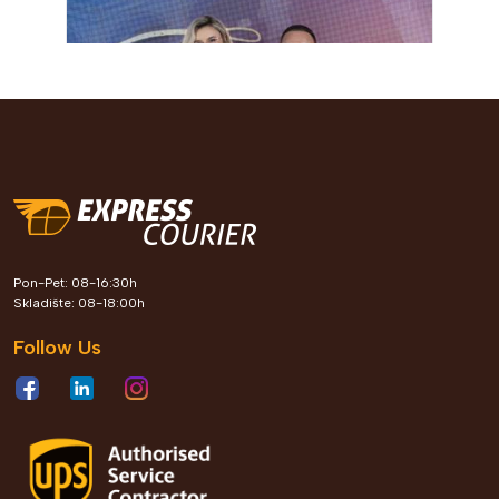
Express Courier kroz Leader
Pon-Pet: 08-16:30h
Roots program gradi generaciju
Skladište: 08-18:00h
profesionalaca koji oblikuju
Follow Us
poslovnu budućnost Bosne i
Hercegovine
Pogledaj detalje
2026 jun. 04