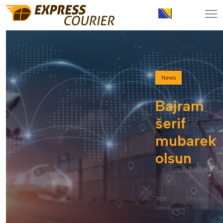
News
Bajram
šerif
mubarek
olsun
768
Share
views