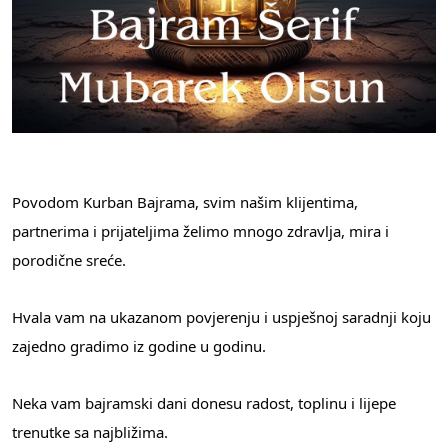
Povodom Kurban Bajrama, svim našim klijentima,
partnerima i prijateljima želimo mnogo zdravlja, mira i
porodične sreće.
Hvala vam na ukazanom povjerenju i uspješnoj saradnji koju
zajedno gradimo iz godine u godinu.
Neka vam bajramski dani donesu radost, toplinu i lijepe
trenutke sa najbližima.