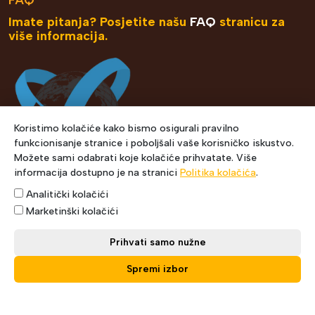
Imate pitanja? Posjetite našu
FAQ
stranicu za
više informacija.
Koristimo kolačiće kako bismo osigurali pravilno
funkcionisanje stranice i poboljšali vaše korisničko iskustvo.
Možete sami odabrati koje kolačiće prihvatate. Više
informacija dostupno je na stranici
Politika kolačića
.
Analitički kolačići
Marketinški kolačići
Prihvati samo nužne
Copyright © 2021 Express Courier. Designed by Muris
Spremi izbor
Šehić.
Politika privatnosti
Politika o kolačićima
Uslovi korištenja