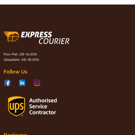
Express Courier kroz Leader
Pon-Pet: 08-16:30h
Roots program gradi generaciju
Skladište: 08-18:00h
profesionalaca koji oblikuju
Follow Us
poslovnu budućnost Bosne i
Hercegovine
Pogledaj detalje
2026 jun. 04
Naslovna