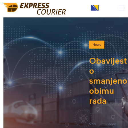
News
Obavijest
o
smanjen
obimu
rada
965
Share