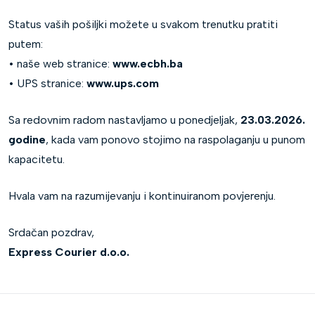
Status vaših pošiljki možete u svakom trenutku pratiti
putem:
• naše web stranice:
www.ecbh.ba
• UPS stranice:
www.ups.com
Sa redovnim radom nastavljamo u ponedjeljak,
23.03.2026.
godine
, kada vam ponovo stojimo na raspolaganju u punom
kapacitetu.
Hvala vam na razumijevanju i kontinuiranom povjerenju.
Srdačan pozdrav,
Express Courier d.o.o.