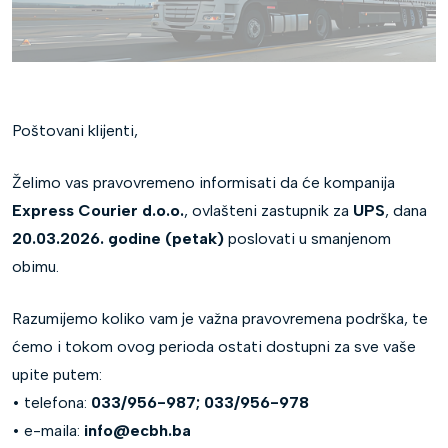
Poštovani klijenti,
Želimo vas pravovremeno informisati da će kompanija
Express Courier d.o.o.
, ovlašteni zastupnik za
UPS
, dana
20.03.2026. godine (petak)
poslovati u smanjenom
obimu.
Razumijemo koliko vam je važna pravovremena podrška, te
ćemo i tokom ovog perioda ostati dostupni za sve vaše
upite putem:
• telefona:
033/956-987; 033/956-978
• e-maila:
info@ecbh.ba