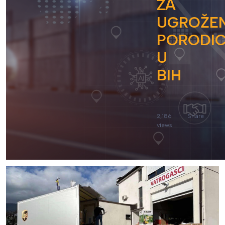
ZA
UGROŽE
PORODI
U
BIH
2,186
Share
views