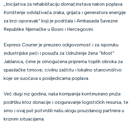
„Inicijativa za rehabilitaciju domaćinstava nakon poplava:
Korištenje odvlaživača zraka, grijača i generatora energije
za brzi oporavak“ koji je podržala i Ambasada Savezne
Republike Njemačke u Bosni i Hercegovini.
Express Courier je preuzeo odgovornost i za isporuku
industrijske peći i posuđa za Udruženje žena “Most”
Jablanica, čime je omogućena priprema toplih obroka za
spasilačke timove, civilnu zaštitu i lokalno stanovništvo
koje se suočava s posljedicama poplava.
Već dugi niz godina, naša kompanija kontinuirano pruža
podršku kroz donacije i osiguravanje logističkih resursa, te
smo i ovaj put potvrdili našu ulogu pouzdanog partnera u
kriznim situacijama.